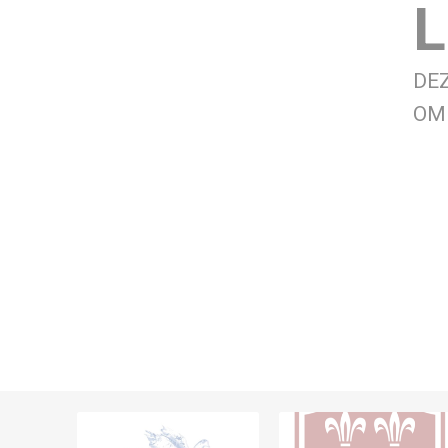
L
DE
OM 