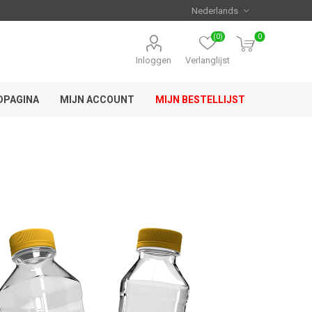
(0)
0
Inloggen
Verlanglijst
DPAGINA
MIJN ACCOUNT
MIJN BESTELLIJST