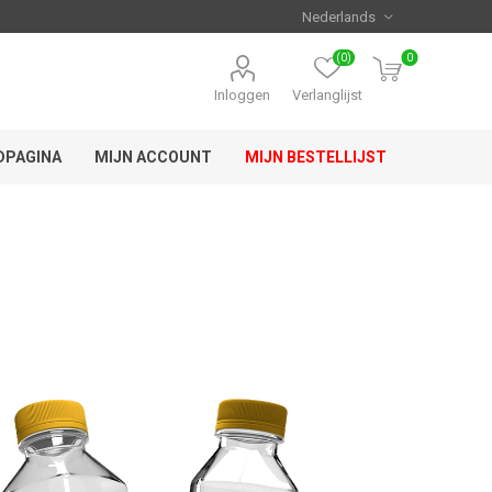
(0)
0
Inloggen
Verlanglijst
DPAGINA
MIJN ACCOUNT
MIJN BESTELLIJST