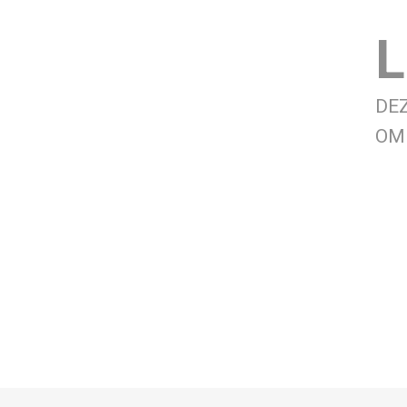
L
DE
OM 