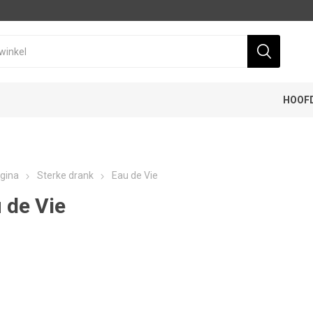
HOOF
gina
Sterke drank
Eau de Vie
 de Vie