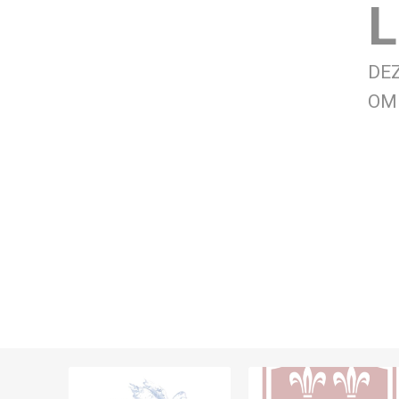
L
DE
OM 