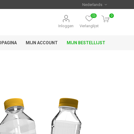
(0)
0
Inloggen
Verlanglijst
DPAGINA
MIJN ACCOUNT
MIJN BESTELLIJST