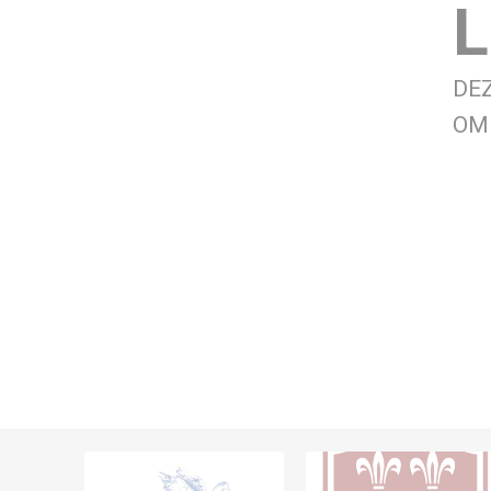
L
DE
OM 