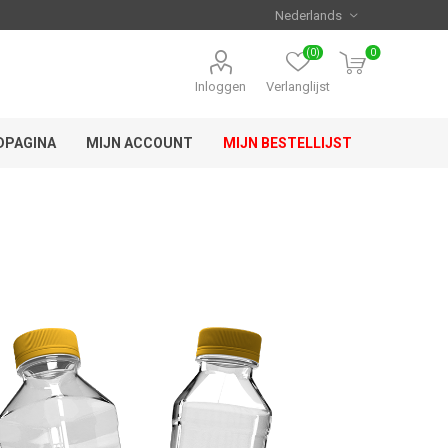
(0)
0
Inloggen
Verlanglijst
DPAGINA
MIJN ACCOUNT
MIJN BESTELLIJST