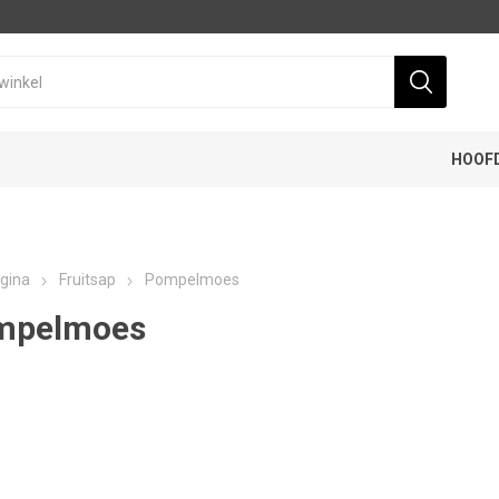
HOOF
gina
Fruitsap
Pompelmoes
mpelmoes