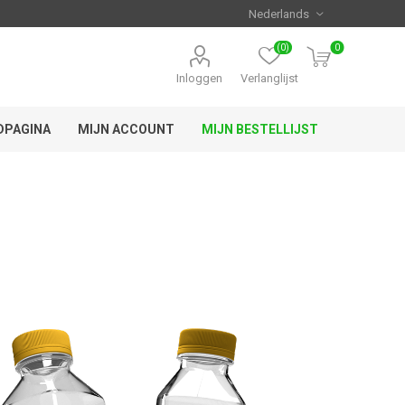
(0)
0
Inloggen
Verlanglijst
DPAGINA
MIJN ACCOUNT
MIJN BESTELLIJST