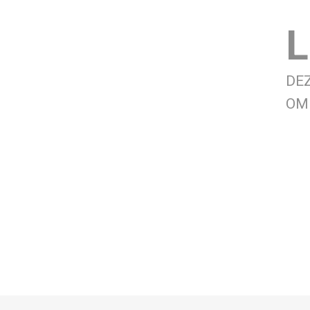
L
DE
OM 