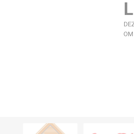
L
DE
OM 