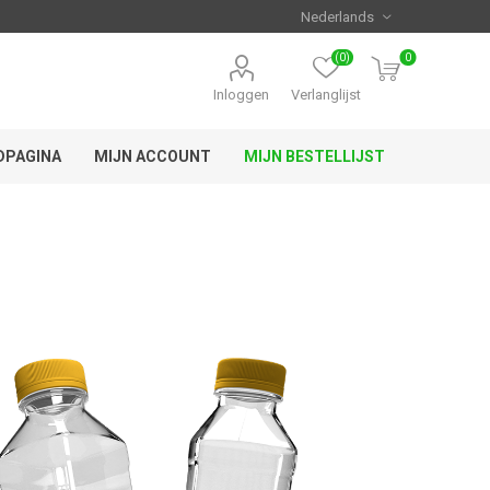
(0)
0
Inloggen
Verlanglijst
DPAGINA
MIJN ACCOUNT
MIJN BESTELLIJST