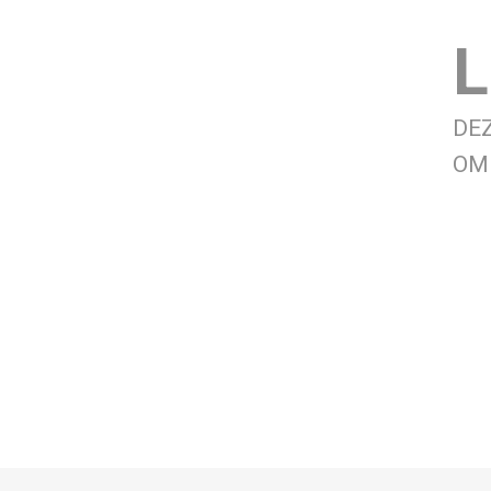
L
DE
OM 