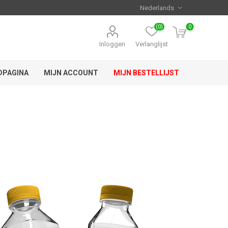
(0)
0
Inloggen
Verlanglijst
DPAGINA
MIJN ACCOUNT
MIJN BESTELLIJST