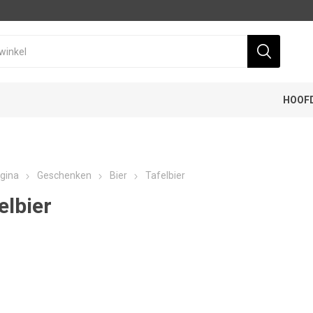
HOOF
gina
Geschenken
Bier
Tafelbier
elbier