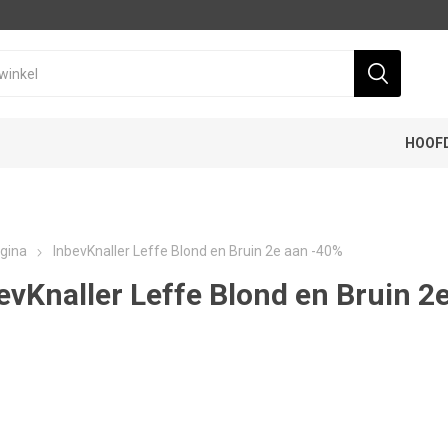
HOOF
gina
InbevKnaller Leffe Blond en Bruin 2e aan -40%
evKnaller Leffe Blond en Bruin 2