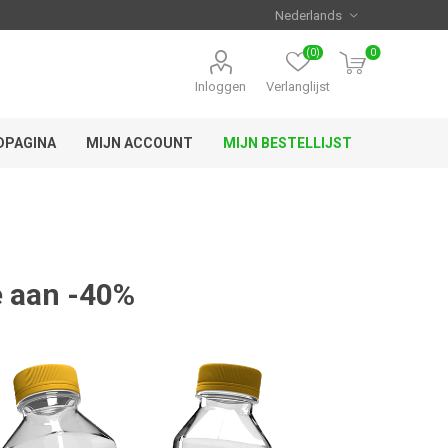
(0)
0
Inloggen
Verlanglijst
DPAGINA
MIJN ACCOUNT
MIJN BESTELLIJST
e aan -40%