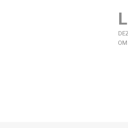
L
DE
OM 